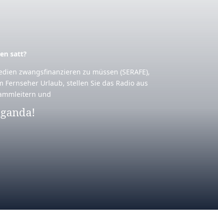
en satt?
 Medien zwangsfinanzieren zu müssen (SERAFE),
m Fernseher Urlaub, stellen Sie das Radio aus
rammleitern und
aganda!
So kannst Du selber aktiv werden