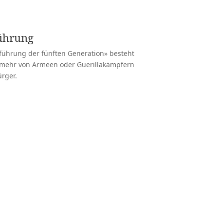
on
führung
führung der fünften Generation» besteht
t mehr von Armeen oder Guerillakämpfern
rger.
Das Gefühl der Ohnmacht hat
Undenkbare wahr! Zwar fehlen 