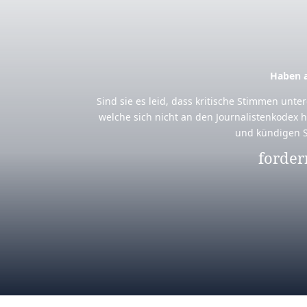
Haben a
Sind sie es leid, dass kritische Stimmen unt
welche sich nicht an den Journalistenkodex h
und kündigen S
forder