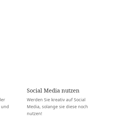
ichtum erreichen wir auch mit kleinem Budget
Social Media nutzen
der
Werden Sie kreativ auf Social
s und
Media, solange sie diese noch
nutzen!