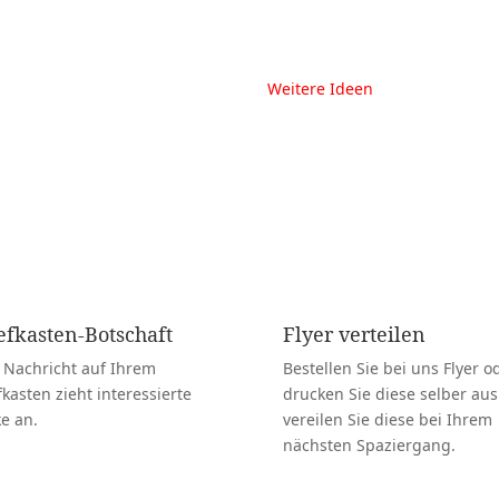
ration
mit Begeisterung und Ideenre
viele Menschen.
Weitere Ideen
efkasten-Botschaft
Flyer verteilen
 Nachricht auf Ihrem
Bestellen Sie bei uns Flyer o
fkasten zieht interessierte
drucken Sie diese selber au
ke an.
vereilen Sie diese bei Ihrem
nächsten Spaziergang.