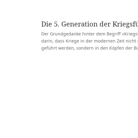
Zur Website von Swisscorrupti
Die 5. Generation der Kriegs
Der Grundgedanke hinter dem Begriff «Kriegs
darin, dass Kriege in der modernen Zeit nich
geführt werden, sondern in den Köpfen der Bü
Mehr darüber erfahren
Ideen für Ihr Guerilla-Marketing