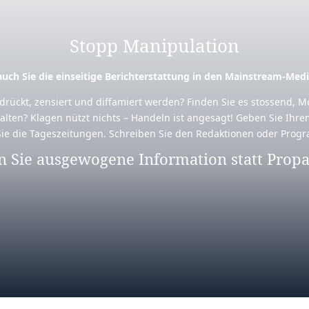
Stopp Manipulation
uch Sie die einseitige Berichterstattung in den Mainstream-Medi
erdrückt, zensiert und diffamiert werden? Finden Sie es stossend,
alten? Klagen nützt nichts – Handeln ist angesagt! Geben Sie Ihre
ie die Tageszeitungen. Schreiben Sie den Redaktionen oder Prog
n Sie ausgewogene Information statt Prop
Rechtlicher Hinweis an Medienschaffende